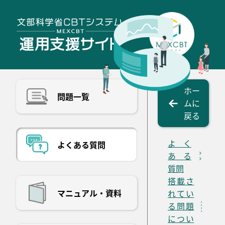
ホー
問題一覧
ムに
戻る
よく
よくある質問
ある
質問
搭載さ
マニュアル・資料
れてい
る問題
につい